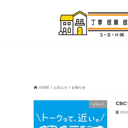
コ
ナ
ン
ビ
テ
ゲ
ン
ー
ツ
シ
へ
ョ
ス
ン
キ
に
ッ
移
プ
動
HOME
お知らせ
お知らせ
CB
お知らせ
202